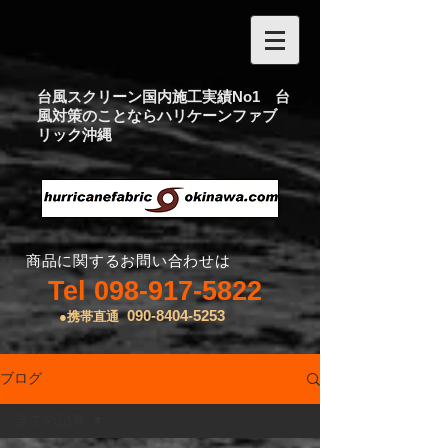
台風スクリーン国内施工実績No1 台
風対策のことならハリケーンファブ
リック沖縄
商品に関するお問い合わせは
Tel
098-917-5822
090-8404-5253
●携帯直通
ブログ
全ての記事