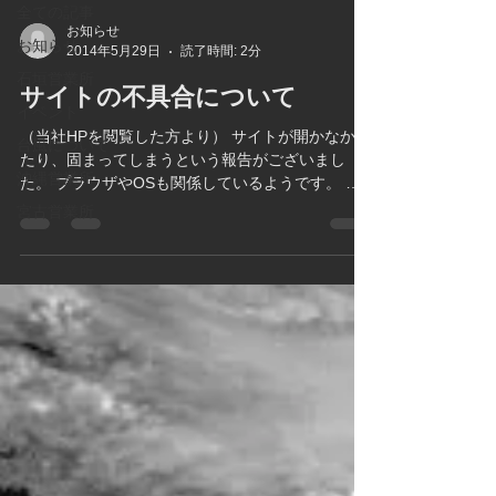
全ての記事
お知らせ
お知らせ
2014年5月29日
読了時間: 2分
石垣営業所
サイトの不具合について
イベント
（当社HPを閲覧した方より） サイトが開かなかっ
台風について
たり、固まってしまうという報告がございまし
沖縄営業所
た。 プラウザやOSも関係しているようです。 大
変申し訳ありませんが 当社サイトはOSがウィンド
宮古営業所
ウズXPのPCでは閲覧ができません。...