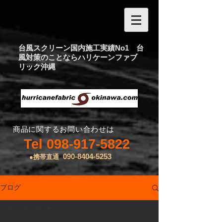
台風スクリーン国内施工実績No1 台
風対策のことならハリケーンファブ
リック沖縄
商品に関するお問い合わせは
Tel
098-917-5822
090-8404-5253
●携帯直通
ブログ
全ての記事